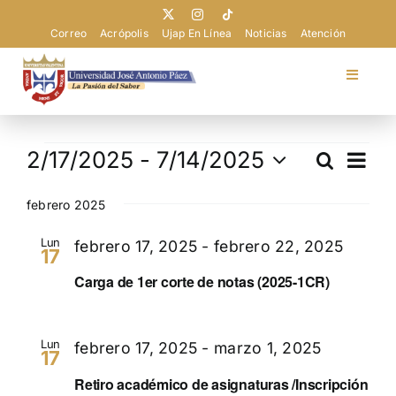
Saltar
al
Correo
Acrópolis
Ujap En Línea
Noticias
Atención
contenido
Toggle
Navigat
Universidad
Eventos
Nav
2/17/2025
 - 
7/14/2025
Buscar
Navega
Lista
de
Admisión
Selecciona
de
vist
la
febrero 2025
búsque
de
fecha.
Pregrado
Lun
Eve
febrero 17, 2025
-
febrero 22, 2025
y
17
vistas
Carga de 1er corte de notas (2025-1CR)
Postgrado
de
Evento
Lun
febrero 17, 2025
-
marzo 1, 2025
Extensión
17
Retiro académico de asignaturas /Inscripción