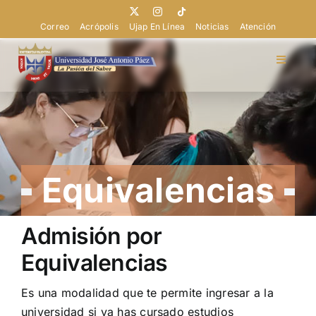
Saltar
al
Correo
Acrópolis
Ujap En Línea
Noticias
Atención
contenido
Toggle
Navigat
Universidad
Admisión
Equivalencias
Pregrado
Admisión por
Postgrado
Equivalencias
Extensión
Es una modalidad que te permite ingresar a la
universidad si ya has cursado estudios