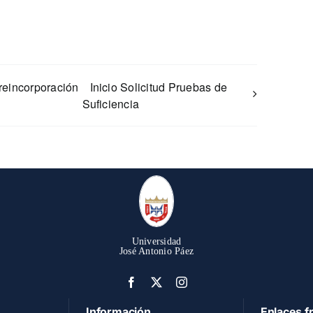
-reincorporación
Inicio Solicitud Pruebas de
Suficiencia
Universidad
José Antonio Páez
Información
Enlaces f