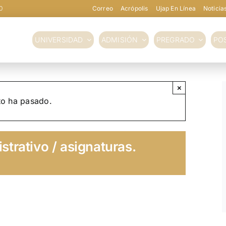
0
Correo
Acrópolis
Ujap En Línea
Noticia
UNIVERSIDAD
ADMISIÓN
PREGRADO
PO
×
to ha pasado.
strativo / asignaturas.