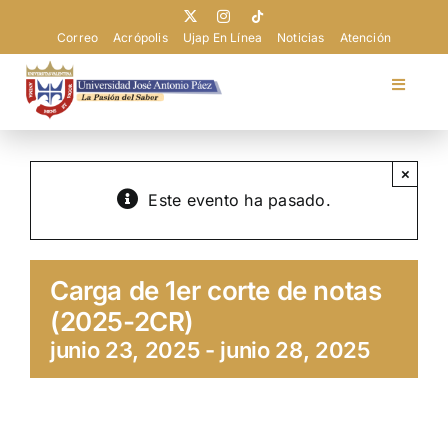
Saltar
al
Correo
Acrópolis
Ujap En Línea
Noticias
Atención
contenido
Toggle
Navigat
Universidad
×
Este evento ha pasado.
Admisión
Pregrado
Carga de 1er corte de notas
(2025-2CR)
Postgrado
junio 23, 2025
-
junio 28, 2025
Extensión