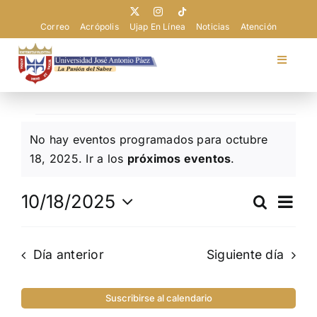
Saltar
al
Correo
Acrópolis
Ujap En Línea
Noticias
Atención
contenido
Toggle
Navigat
Universidad
Eventos
No hay eventos programados para octubre
Admisión
en
Aviso
18, 2025. Ir a los
próximos eventos
.
octubre
Pregrado
Nav
10/18/2025
Buscar
18,
Navega
Día
de
Selecciona
2025
de
vist
la
Postgrado
búsque
de
Día anterior
Siguiente día
fecha.
Eve
y
Extensión
vistas
Suscribirse al calendario