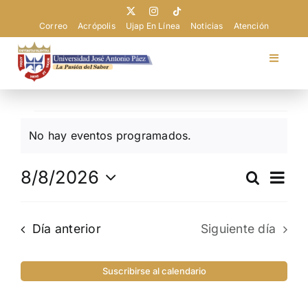
Saltar
al
Correo
Acrópolis
Ujap En Línea
Noticias
Atención
contenido
Toggle
Navigat
Universidad
Eventos
No hay eventos programados.
Admisión
en
Aviso
agosto
Nav
8/8/2026
Buscar
Navega
Pregrado
Día
de
Selecciona
8,
de
vist
la
2026
búsque
de
Día anterior
Siguiente día
fecha.
Postgrado
Eve
y
vistas
Suscribirse al calendario
Extensión
de