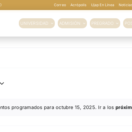
0
Correo
Acrópolis
Ujap En Línea
Noticia
UNIVERSIDAD
ADMISIÓN
PREGRADO
PO
ntos programados para octubre 15, 2025. Ir a los
próxim
Aviso