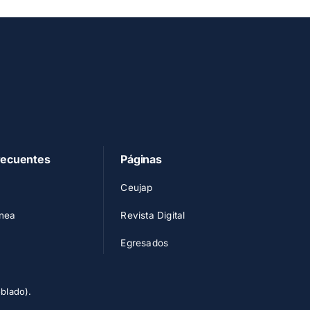
recuentes
Páginas
Ceujap
nea
Revista Digital
Egresados
blado).