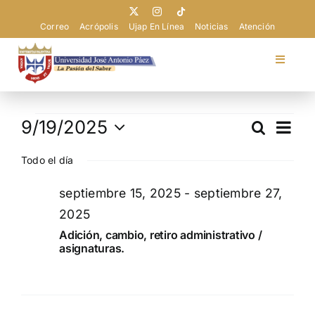
Saltar
al
Correo
Acrópolis
Ujap En Línea
Noticias
Atención
contenido
Toggle
Navigat
Universidad
Eventos
Nav
9/19/2025
Buscar
Navega
Día
de
Admisión
Selecciona
en
de
vist
Todo el día
la
septiembre
búsque
de
fecha.
Pregrado
septiembre 15, 2025
-
septiembre 27,
Eve
y
19,
2025
vistas
2025
Adición, cambio, retiro administrativo /
Postgrado
de
asignaturas.
Evento
Extensión