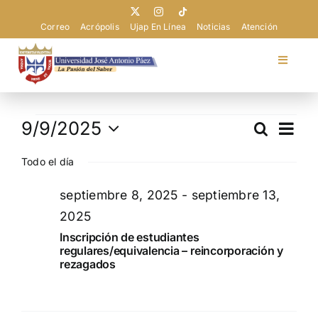
Saltar
al
Correo
Acrópolis
Ujap En Línea
Noticias
Atención
contenido
Toggle
Navigat
Universidad
Eventos
Nav
9/9/2025
Buscar
Navega
Día
de
Admisión
Selecciona
en
de
vist
Todo el día
la
septiembre
búsque
de
fecha.
Pregrado
septiembre 8, 2025
-
septiembre 13,
Eve
y
9,
2025
vistas
2025
Inscripción de estudiantes
Postgrado
de
regulares/equivalencia – reincorporación y
rezagados
Evento
Extensión