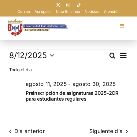
Saltar
al
Correo
Acrópolis
Ujap En Línea
Noticias
Atención
contenido
Toggle
Navigat
Universidad
Eventos
Nav
8/12/2025
Buscar
Navega
Día
de
Admisión
Selecciona
en
de
vist
Todo el día
la
agosto
búsque
de
fecha.
Pregrado
agosto 11, 2025
-
agosto 30, 2025
Eve
y
12,
Preinscripción de asignaturas 2025-2CR
vistas
2025
para estudiantes regulares
Postgrado
de
Evento
Extensión
Día anterior
Siguiente día