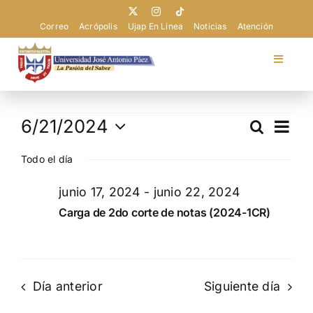
Saltar
al
Correo
Acrópolis
Ujap En Línea
Noticias
Atención
contenido
Toggle
Navigat
Universidad
Eventos
Nav
6/21/2024
Buscar
Navega
Día
de
Admisión
Selecciona
en
de
vist
Todo el día
la
junio
búsque
de
fecha.
Pregrado
junio 17, 2024
-
junio 22, 2024
Eve
y
21,
Carga de 2do corte de notas (2024-1CR)
vistas
2024
Postgrado
de
Evento
Extensión
Día anterior
Siguiente día