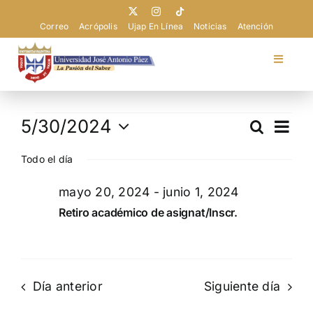
Saltar
al
Correo
Acrópolis
Ujap En Línea
Noticias
Atención
contenido
Toggle
Navigat
Universidad
Eventos
Nav
5/30/2024
Buscar
Navega
Día
de
Admisión
Selecciona
en
de
vist
Todo el día
la
mayo
búsque
de
fecha.
Pregrado
mayo 20, 2024
-
junio 1, 2024
Eve
y
30,
Retiro académico de asignat/Inscr.
vistas
2024
Postgrado
de
Evento
Extensión
Día anterior
Siguiente día