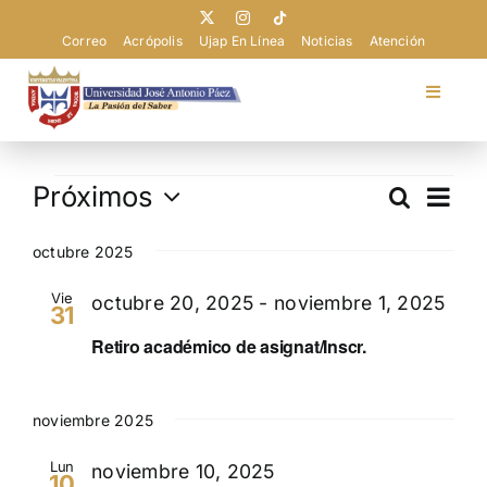
Saltar
al
Correo
Acrópolis
Ujap En Línea
Noticias
Atención
contenido
Toggle
Navigat
Universidad
Eventos
Nav
Próximos
Buscar
Navega
Lista
de
Admisión
Selecciona
de
vist
la
octubre 2025
búsque
de
fecha.
Pregrado
Vie
Eve
octubre 20, 2025
-
noviembre 1, 2025
y
31
vistas
Retiro académico de asignat/Inscr.
Postgrado
de
Evento
noviembre 2025
Extensión
Lun
noviembre 10, 2025
10