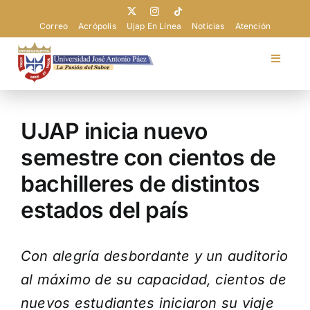
Saltar
al
Correo
Acrópolis
Ujap En Línea
Noticias
Atención
contenido
Toggle
Navigat
Universidad
UJAP inicia nuevo
Admisión
semestre con cientos de
bachilleres de distintos
Pregrado
estados del país
Postgrado
Con alegría desbordante y un auditorio
Extensión
al máximo de su capacidad, cientos de
nuevos estudiantes iniciaron su viaje