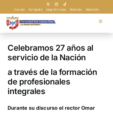
Saltar
al
Correo
Acrópolis
Ujap En Línea
Noticias
Atención
contenido
Toggle
Navigat
Universidad
Celebramos 27 años al
Admisión
servicio de la Nación
Pregrado
a través de la formación
de profesionales
Postgrado
integrales
Extensión
Durante su discurso el rector Omar